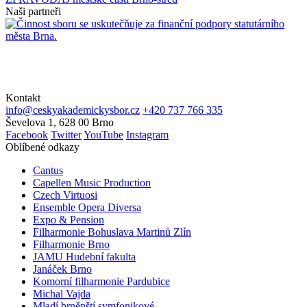
Naši partneři
Kontakt
info@ceskyakademickysbor.cz
+420 737 766 335
Ševelova 1, 628 00 Brno
Facebook
Twitter
YouTube
Instagram
Oblíbené odkazy
Cantus
Capellen Music Production
Czech Virtuosi
Ensemble Opera Diversa
Expo & Pension
Filharmonie Bohuslava Martinů Zlín
Filharmonie Brno
JAMU Hudební fakulta
Janáček Brno
Komorní filharmonie Pardubice
Michal Vajda
Mladí brněnští symfonikové