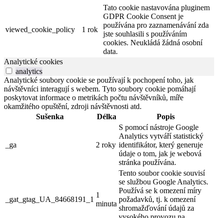
Tato cookie nastavována pluginem
GDPR Cookie Consent je
používána pro zaznamenávání zda
viewed_cookie_policy
1 rok
jste souhlasili s používáním
cookies. Neukládá žádná osobní
data.
Analytické cookies
analytics
Analytické soubory cookie se používají k pochopení toho, jak
návštěvníci interagují s webem. Tyto soubory cookie pomáhají
poskytovat informace o metrikách počtu návštěvníků, míře
okamžitého opuštění, zdroji návštěvnosti atd.
Sušenka
Délka
Popis
S pomocí nástroje Google
Analytics vytváří statistický
_ga
2 roky
identifikátor, který generuje
údaje o tom, jak je webová
stránka používána.
Tento soubor cookie souvisí
se službou Google Analytics.
Používá se k omezení míry
1
_gat_gtag_UA_84668191_1
požadavků, tj. k omezení
minuta
shromažďování údajů za
vysokého provozu na