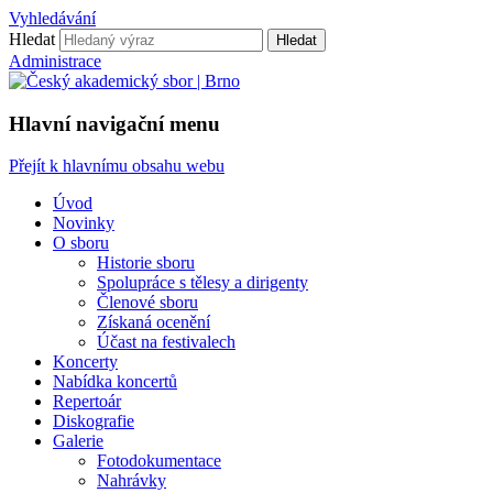
Vyhledávání
Hledat
Hledat
Administrace
Hlavní navigační menu
Přejít k hlavnímu obsahu webu
Úvod
Novinky
O sboru
Historie sboru
Spolupráce s tělesy a dirigenty
Členové sboru
Získaná ocenění
Účast na festivalech
Koncerty
Nabídka koncertů
Repertoár
Diskografie
Galerie
Fotodokumentace
Nahrávky