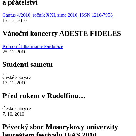
a přátelství
Cantus 4/2010, ročník XXI, zima 2010, ISSN 1210-7956
15. 12. 2010
Vánoční koncerty ADESTE FIDELES
Komorní filharmonie Pardubice
25. 11. 2010
Studenti sametu
České sbory.cz
17. 11. 2010
Před rokem v Rudolfinu…
České sbory.cz
7. 10. 2010
Pěvecký sbor Masarykovy univerzity
laureátem festivalu IFAS 2010