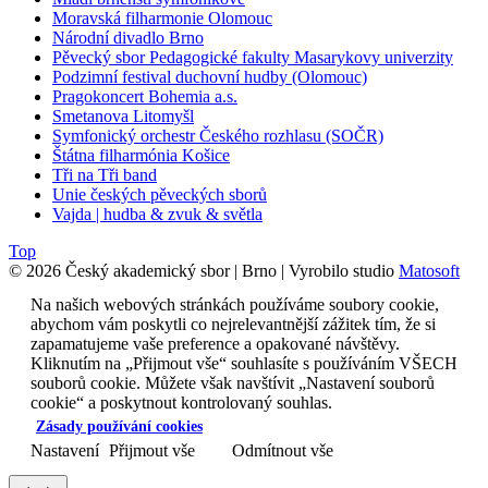
Moravská filharmonie Olomouc
Národní divadlo Brno
Pěvecký sbor Pedagogické fakulty Masarykovy univerzity
Podzimní festival duchovní hudby (Olomouc)
Pragokoncert Bohemia a.s.
Smetanova Litomyšl
Symfonický orchestr Českého rozhlasu (SOČR)
Štátna filharmónia Košice
Tři na Tři band
Unie českých pěveckých sborů
Vajda | hudba & zvuk & světla
Top
© 2026 Český akademický sbor | Brno | Vyrobilo studio
Matosoft
Na našich webových stránkách používáme soubory cookie,
abychom vám poskytli co nejrelevantnější zážitek tím, že si
zapamatujeme vaše preference a opakované návštěvy.
Kliknutím na „Přijmout vše“ souhlasíte s používáním VŠECH
souborů cookie. Můžete však navštívit „Nastavení souborů
cookie“ a poskytnout kontrolovaný souhlas.
Zásady používání cookies
Nastavení
Přijmout vše
Odmítnout vše