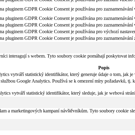
ána pluginem GDPR Cookie Consent je používána pro zaznamenávání v
ána pluginem GDPR Cookie Consent je používána pro zaznamenávání va
ána pluginem GDPR Cookie Consent je používána pro zaznamenávání va
na pluginem GDPR Cookie Consent je používána pro výchozí nastavení p
na pluginem GDPR Cookie Consent je používána pro zaznamenávání zda
vníci interagují s webem. Tyto soubory cookie pomáhají poskytovat inf
Popis
ics vytváří statistický identifikátor, který generuje údaje o tom, jak 
e službou Google Analytics. Používá se k omezení míry požadavků, tj
tics vytváří statistický identifikátor, který sleduje, jak je webová strá
eklam a marketingových kampaní návštěvníkům. Tyto soubory cookie sl