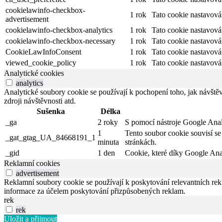
cookielawinfo-checkbox-
1 rok
Tato cookie nastavov
advertisement
cookielawinfo-checkbox-analytics
1 rok
Tato cookie nastavov
cookielawinfo-checkbox-necessary
1 rok
Tato cookie nastavov
CookieLawInfoConsent
1 rok
Tato cookie nastavová
viewed_cookie_policy
1 rok
Tato cookie nastavová
Analytické cookies
analytics
Analytické soubory cookie se používají k pochopení toho, jak návště
zdroji návštěvnosti atd.
Sušenka
Délka
_ga
2 roky
S pomocí nástroje Google Analyt
1
Tento soubor cookie souvisí s
_gat_gtag_UA_84668191_1
minuta
stránkách.
_gid
1 den
Cookie, které díky Google Analy
Reklamní cookies
advertisement
Reklamní soubory cookie se používají k poskytování relevantních r
informace za účelem poskytování přizpůsobených reklam.
rek
rek
Uložit a přijmout