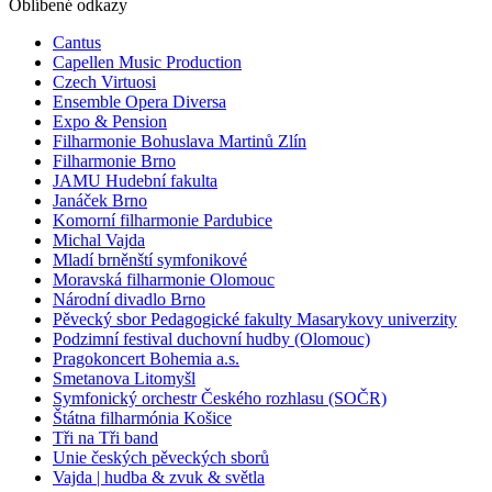
Oblíbené odkazy
Cantus
Capellen Music Production
Czech Virtuosi
Ensemble Opera Diversa
Expo & Pension
Filharmonie Bohuslava Martinů Zlín
Filharmonie Brno
JAMU Hudební fakulta
Janáček Brno
Komorní filharmonie Pardubice
Michal Vajda
Mladí brněnští symfonikové
Moravská filharmonie Olomouc
Národní divadlo Brno
Pěvecký sbor Pedagogické fakulty Masarykovy univerzity
Podzimní festival duchovní hudby (Olomouc)
Pragokoncert Bohemia a.s.
Smetanova Litomyšl
Symfonický orchestr Českého rozhlasu (SOČR)
Štátna filharmónia Košice
Tři na Tři band
Unie českých pěveckých sborů
Vajda | hudba & zvuk & světla