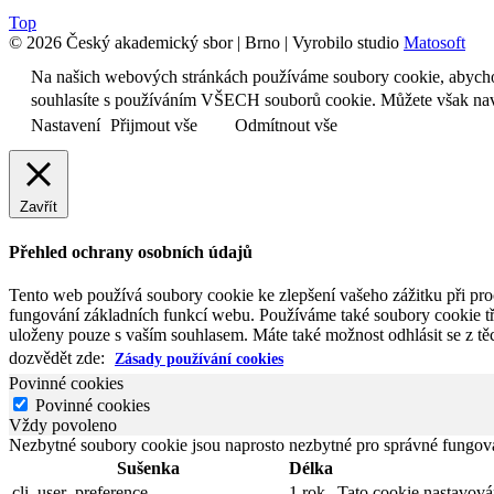
Top
© 2026 Český akademický sbor | Brno | Vyrobilo studio
Matosoft
Na našich webových stránkách používáme soubory cookie, abychom 
souhlasíte s používáním VŠECH souborů cookie. Můžete však navš
Nastavení
Přijmout vše
Odmítnout vše
Zavřít
Přehled ochrany osobních údajů
Tento web používá soubory cookie ke zlepšení vašeho zážitku při pro
fungování základních funkcí webu. Používáme také soubory cookie tř
uloženy pouze s vaším souhlasem. Máte také možnost odhlásit se z těc
dozvědět zde:
Zásady používání cookies
Povinné cookies
Povinné cookies
Vždy povoleno
Nezbytné soubory cookie jsou naprosto nezbytné pro správné fungov
Sušenka
Délka
cli_user_preference
1 rok
Tato cookie nastavov