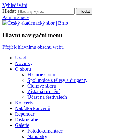
Vyhledávání
Hledat
Hledat
Administrace
Hlavní navigační menu
Přejít k hlavnímu obsahu webu
Úvod
Novinky
O sboru
Historie sboru
Spolupráce s tělesy a dirigenty
Členové sboru
Získaná ocenění
Účast na festivalech
Koncerty
Nabídka koncertů
Repertoár
Diskografie
Galerie
Fotodokumentace
Nahrávky