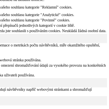
ašeho souhlasu kategorie "Reklamní" cookies.
šeho souhlasu kategorie "Analytické" cookies.
šeho souhlasu kategorie "Povinné" cookies.
řepínačů jednotlivých kategorií v cookie liště.
 jste souhlasili s používáním cookies. Neukládá žádná osobní data.
ormace o metrikách počtu návštěvníků, míře okamžitého opuštění,
je webová stránka používána.
. k omezení shromažďování údajů za vysokého provozu na konkrétních
nka uživateli používána.
edují návštěvníky napříč webovými stránkami a shromažďují