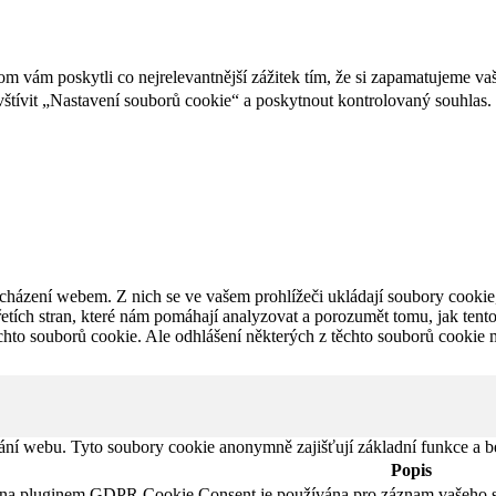
vám poskytli co nejrelevantnější zážitek tím, že si zapamatujeme vaš
tívit „Nastavení souborů cookie“ a poskytnout kontrolovaný souhlas.
cházení webem. Z nich se ve vašem prohlížeči ukládají soubory cookie,
etích stran, které nám pomáhají analyzovat a porozumět tomu, jak ten
hto souborů cookie. Ale odhlášení některých z těchto souborů cookie m
ání webu. Tyto soubory cookie anonymně zajišťují základní funkce a 
Popis
ána pluginem GDPR Cookie Consent je používána pro záznam vašeho s