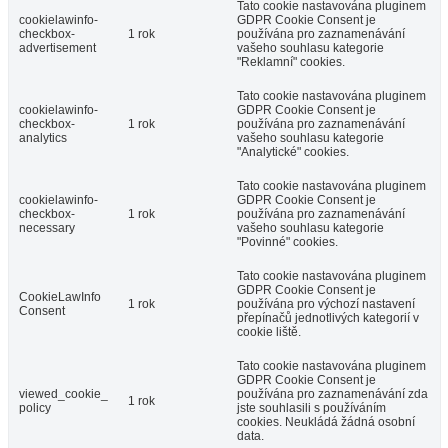
Tato cookie nastavována pluginem
cookielawinfo-
GDPR Cookie Consent je
checkbox-
1 rok
používána pro zaznamenávání
advertisement
vašeho souhlasu kategorie
"Reklamní" cookies.
Tato cookie nastavována pluginem
cookielawinfo-
GDPR Cookie Consent je
checkbox-
1 rok
používána pro zaznamenávání
analytics
vašeho souhlasu kategorie
"Analytické" cookies.
Tato cookie nastavována pluginem
cookielawinfo-
GDPR Cookie Consent je
checkbox-
1 rok
používána pro zaznamenávání
necessary
vašeho souhlasu kategorie
"Povinné" cookies.
Tato cookie nastavována pluginem
GDPR Cookie Consent je
CookieLawInfo
1 rok
používána pro výchozí nastavení
Consent
přepínačů jednotlivých kategorií v
cookie liště.
Tato cookie nastavována pluginem
GDPR Cookie Consent je
viewed_cookie_
používána pro zaznamenávání zda
1 rok
policy
jste souhlasili s používáním
cookies. Neukládá žádná osobní
data.