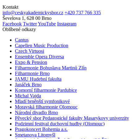
Kontakt
info@ceskyakademickysbor.cz
+420 737 766 335
Ševelova 1, 628 00 Brno
Facebook
Twitter
YouTube
Instagram
Oblíbené odkazy
Cantus
Capellen Music Production
Czech Virtuosi
Ensemble Opera Diversa
Expo & Pension
Filharmonie Bohuslava Martinů Zlín
Filharmonie Brno
JAMU Hudební fakulta
Janáček Brno
Komorní filharmonie Pardubice
Michal Vajda
Mladí brněnští symfonikové
Moravská filharmonie Olomouc
Národní divadlo Brno
Pěvecký sbor Pedagogické fakulty Masarykovy univerzity
Podzimní festival duchovní hudby (Olomouc)
Pragokoncert Bohemia a.s.
Smetanova Litomyšl