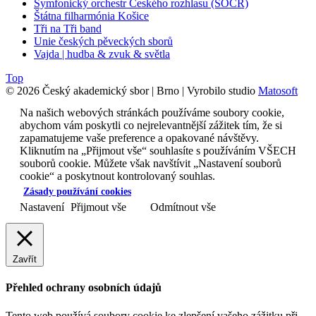
Symfonický orchestr Českého rozhlasu (SOČR)
Štátna filharmónia Košice
Tři na Tři band
Unie českých pěveckých sborů
Vajda | hudba & zvuk & světla
Top
© 2026 Český akademický sbor | Brno | Vyrobilo studio
Matosoft
Na našich webových stránkách používáme soubory cookie,
abychom vám poskytli co nejrelevantnější zážitek tím, že si
zapamatujeme vaše preference a opakované návštěvy.
Kliknutím na „Přijmout vše“ souhlasíte s používáním VŠECH
souborů cookie. Můžete však navštívit „Nastavení souborů
cookie“ a poskytnout kontrolovaný souhlas.
Zásady používání cookies
Nastavení
Přijmout vše
Odmítnout vše
Zavřít
Přehled ochrany osobních údajů
Tento web používá soubory cookie ke zlepšení vašeho zážitku při