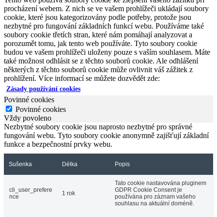
procházení webem. Z nich se ve vašem prohlížeči ukládají soubory
cookie, které jsou kategorizovány podle potřeby, protože jsou
nezbytné pro fungování základních funkcí webu. Používáme také
soubory cookie třetích stran, které nám pomáhají analyzovat a
porozumět tomu, jak tento web používáte. Tyto soubory cookie
budou ve vašem prohlížeči uloženy pouze s vaším souhlasem. Máte
také možnost odhlásit se z těchto souborů cookie. Ale odhlášení
některých z těchto souborů cookie může ovlivnit váš zážitek z
prohlížení. Více informací se můžete dozvědět zde:
Zásady používání cookies
Povinné cookies
Povinné cookies
Vždy povoleno
Nezbytné soubory cookie jsou naprosto nezbytné pro správné
fungování webu. Tyto soubory cookie anonymně zajišťují základní
funkce a bezpečnostní prvky webu.
Sušenka
Délka
Popis
Tato cookie nastavována pluginem
cli_user_prefere
GDPR Cookie Consent je
1 rok
nce
používána pro záznam vašeho
souhlasu na aktuální doméně.