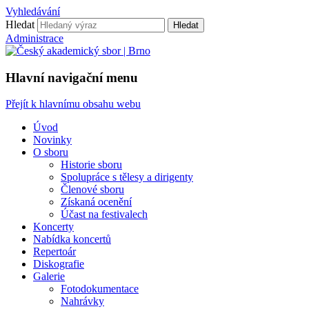
Vyhledávání
Hledat
Hledat
Administrace
Hlavní navigační menu
Přejít k hlavnímu obsahu webu
Úvod
Novinky
O sboru
Historie sboru
Spolupráce s tělesy a dirigenty
Členové sboru
Získaná ocenění
Účast na festivalech
Koncerty
Nabídka koncertů
Repertoár
Diskografie
Galerie
Fotodokumentace
Nahrávky