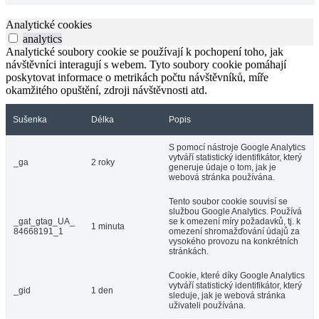
Analytické cookies
analytics
Analytické soubory cookie se používají k pochopení toho, jak
návštěvníci interagují s webem. Tyto soubory cookie pomáhají
poskytovat informace o metrikách počtu návštěvníků, míře
okamžitého opuštění, zdroji návštěvnosti atd.
Sušenka
Délka
Popis
S pomocí nástroje Google Analytics
vytváří statistický identifikátor, který
_ga
2 roky
generuje údaje o tom, jak je
webová stránka používána.
Tento soubor cookie souvisí se
službou Google Analytics. Používá
_gat_gtag_UA_
se k omezení míry požadavků, tj. k
1 minuta
84668191_1
omezení shromažďování údajů za
vysokého provozu na konkrétních
stránkách.
Cookie, které díky Google Analytics
vytváří statistický identifikátor, který
_gid
1 den
sleduje, jak je webová stránka
uživateli používána.