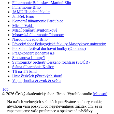
Filharmonie Bohuslava Martinů Zlín
Filharmonie Brno
JAMU Hudební fakulta
Janáček Brno
Komorní filharmonie Pardubice
Michal Vajda
Mladí brněnští symfonikové
Moravská filharmonie Olomouc
Národní divadlo Brno
Pěvecký sbor Pedagogické fakulty Masarykovy univerzity
Podzimní festival duchovní hudby (Olomouc)
Pragokoncert Bohemia a.s.
Smetanova Litomyšl
Symfonický orchestr Českého rozhlasu (SOČR)
Štátna filharmónia Košice
Tři na Tři band
Unie českých pěveckých sborů
Vajda | hudba & zvuk & světla
Top
© 2026 Český akademický sbor | Brno | Vyrobilo studio
Matosoft
Na našich webových stránkách používáme soubory cookie,
abychom vám poskytli co nejrelevantnější zážitek tím, že si
zapamatujeme vaše preference a opakované návštěvy.