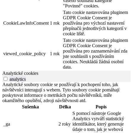
vašeho souhlasu kategorie
"Povinné" cookies.
Tato cookie nastavována pluginem
GDPR Cookie Consent je
CookieLawInfoConsent
1 rok
používána pro výchozí nastavení
přepínačů jednotlivých kategorií v
cookie liště.
Tato cookie nastavována pluginem
GDPR Cookie Consent je
používána pro zaznamenávání zda
viewed_cookie_policy
1 rok
jste souhlasili s používáním
cookies. Neukládá žádná osobní
data.
Analytické cookies
analytics
Analytické soubory cookie se používají k pochopení toho, jak
návštěvníci interagují s webem. Tyto soubory cookie pomáhají
poskytovat informace o metrikách počtu návštěvníků, míře
okamžitého opuštění, zdroji návštěvnosti atd.
Sušenka
Délka
Popis
S pomocí nástroje Google
Analytics vytváří statistický
_ga
2 roky
identifikátor, který generuje
údaje o tom, jak je webová