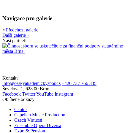
Navigace pro galerie
« Předchozí galerie
Další galerie »
Naši partneři
Kontakt
info@ceskyakademickysbor.cz
+420 737 766 335
Ševelova 1, 628 00 Brno
Facebook
Twitter
YouTube
Instagram
Oblíbené odkazy
Cantus
Capellen Music Production
Czech Virtuosi
Ensemble Opera Diversa
Expo & Pension