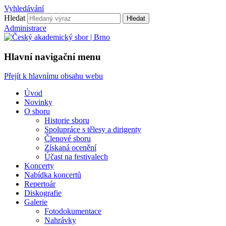
Vyhledávání
Hledat
Hledat
Administrace
Hlavní navigační menu
Přejít k hlavnímu obsahu webu
Úvod
Novinky
O sboru
Historie sboru
Spolupráce s tělesy a dirigenty
Členové sboru
Získaná ocenění
Účast na festivalech
Koncerty
Nabídka koncertů
Repertoár
Diskografie
Galerie
Fotodokumentace
Nahrávky