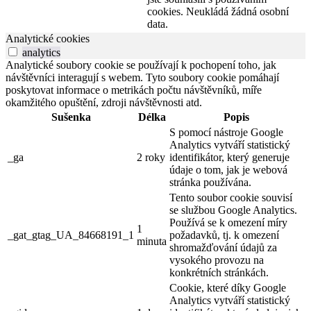
cookies. Neukládá žádná osobní
data.
Analytické cookies
analytics
Analytické soubory cookie se používají k pochopení toho, jak
návštěvníci interagují s webem. Tyto soubory cookie pomáhají
poskytovat informace o metrikách počtu návštěvníků, míře
okamžitého opuštění, zdroji návštěvnosti atd.
Sušenka
Délka
Popis
S pomocí nástroje Google
Analytics vytváří statistický
_ga
2 roky
identifikátor, který generuje
údaje o tom, jak je webová
stránka používána.
Tento soubor cookie souvisí
se službou Google Analytics.
Používá se k omezení míry
1
_gat_gtag_UA_84668191_1
požadavků, tj. k omezení
minuta
shromažďování údajů za
vysokého provozu na
konkrétních stránkách.
Cookie, které díky Google
Analytics vytváří statistický