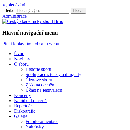
Vyhledávání
Hledat
Hledat
Administrace
Hlavní navigační menu
Přejít k hlavnímu obsahu webu
Úvod
Novinky
O sboru
Historie sboru
Spolupráce s tělesy a dirigenty
Členové sboru
Získaná ocenění
Účast na festivalech
Koncerty
Nabídka koncertů
Repertoár
Diskografie
Galerie
Fotodokumentace
Nahrávky