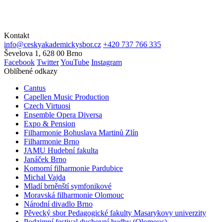
Kontakt
info@ceskyakademickysbor.cz
+420 737 766 335
Ševelova 1, 628 00 Brno
Facebook
Twitter
YouTube
Instagram
Oblíbené odkazy
Cantus
Capellen Music Production
Czech Virtuosi
Ensemble Opera Diversa
Expo & Pension
Filharmonie Bohuslava Martinů Zlín
Filharmonie Brno
JAMU Hudební fakulta
Janáček Brno
Komorní filharmonie Pardubice
Michal Vajda
Mladí brněnští symfonikové
Moravská filharmonie Olomouc
Národní divadlo Brno
Pěvecký sbor Pedagogické fakulty Masarykovy univerzity
Podzimní festival duchovní hudby (Olomouc)