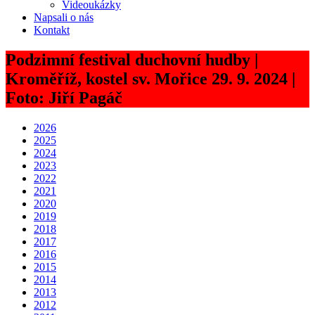
Videoukázky
Napsali o nás
Kontakt
Podzimní festival duchovní hudby |
Kroměříž, kostel sv. Mořice 29. 9. 2024 |
Foto: Jiří Pagáč
2026
2025
2024
2023
2022
2021
2020
2019
2018
2017
2016
2015
2014
2013
2012