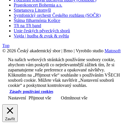
Pragokoncert Bohemia a.s.
Smetanova Litomyšl
Symfonický orchestr Českého rozhlasu (SOČR)
Štátna filharmónia Košice
Tři na Tři band
Unie českých pěveckých sborů
Vajda | hudba & zvuk & světla
Top
© 2026 Český akademický sbor | Brno | Vyrobilo studio
Matosoft
Na našich webových stránkách používáme soubory cookie,
abychom vám poskytli co nejrelevantnější zážitek tím, že si
zapamatujeme vaše preference a opakované návštěvy.
Kliknutím na „Přijmout vše“ souhlasíte s používáním VŠECH
souborů cookie. Můžete však navštívit „Nastavení souborů
cookie“ a poskytnout kontrolovaný souhlas.
Zásady používání cookies
Nastavení
Přijmout vše
Odmítnout vše
Zavřít