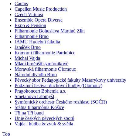
Cantus
Capellen Music Production
Czech Virtuosi
Ensemble Opera Diversa
Expo & Pension
Filharmonie Bohuslava Martinů Zlín
Filharmonie Brno
JAMU Hudební fakulta
Janáček Brno
Komorní filharmonie Pardubice
Michal Vajda
Mladí brněnští symfonikové
Moravská filharmonie Olomouc
Národní divadlo Brno
Pěvecký sbor Pedagogické fakulty Masarykovy univerzity
Podzimní festival duchovní hudby (Olomouc)
Pragokoncert Bohemia a.s.
Smetanova Litomyšl
Symfonický orchestr Českého rozhlasu (SOČR)
Štátna filharmónia Košice
Tři na Tři band
Unie českých pěveckých sborů
Vajda | hudba & zvuk & světla
Top