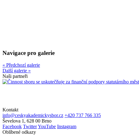
Navigace pro galerie
« Předchozí galerie
Další galerie »
Naši partneři
Kontakt
info@ceskyakademickysbor.cz
+420 737 766 335
Ševelova 1, 628 00 Brno
Facebook
Twitter
YouTube
Instagram
Oblíbené odkazy