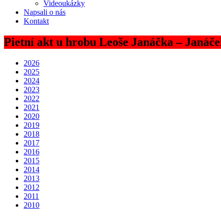
Videoukázky
Napsali o nás
Kontakt
Pietní akt u hrobu Leoše Janáčka – Janáč
2026
2025
2024
2023
2022
2021
2020
2019
2018
2017
2016
2015
2014
2013
2012
2011
2010