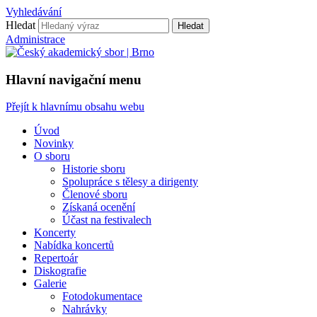
Vyhledávání
Hledat
Hledat
Administrace
Hlavní navigační menu
Přejít k hlavnímu obsahu webu
Úvod
Novinky
O sboru
Historie sboru
Spolupráce s tělesy a dirigenty
Členové sboru
Získaná ocenění
Účast na festivalech
Koncerty
Nabídka koncertů
Repertoár
Diskografie
Galerie
Fotodokumentace
Nahrávky