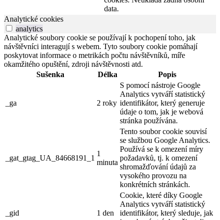
data.
Analytické cookies
analytics
Analytické soubory cookie se používají k pochopení toho, jak
návštěvníci interagují s webem. Tyto soubory cookie pomáhají
poskytovat informace o metrikách počtu návštěvníků, míře
okamžitého opuštění, zdroji návštěvnosti atd.
Sušenka
Délka
Popis
S pomocí nástroje Google
Analytics vytváří statistický
_ga
2 roky
identifikátor, který generuje
údaje o tom, jak je webová
stránka používána.
Tento soubor cookie souvisí
se službou Google Analytics.
Používá se k omezení míry
1
_gat_gtag_UA_84668191_1
požadavků, tj. k omezení
minuta
shromažďování údajů za
vysokého provozu na
konkrétních stránkách.
Cookie, které díky Google
Analytics vytváří statistický
_gid
1 den
identifikátor, který sleduje, jak