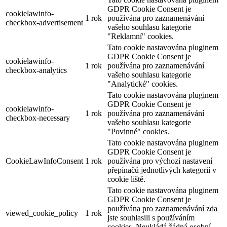
GDPR Cookie Consent je
cookielawinfo-
1 rok
používána pro zaznamenávání
checkbox-advertisement
vašeho souhlasu kategorie
"Reklamní" cookies.
Tato cookie nastavována pluginem
GDPR Cookie Consent je
cookielawinfo-
1 rok
používána pro zaznamenávání
checkbox-analytics
vašeho souhlasu kategorie
"Analytické" cookies.
Tato cookie nastavována pluginem
GDPR Cookie Consent je
cookielawinfo-
1 rok
používána pro zaznamenávání
checkbox-necessary
vašeho souhlasu kategorie
"Povinné" cookies.
Tato cookie nastavována pluginem
GDPR Cookie Consent je
CookieLawInfoConsent
1 rok
používána pro výchozí nastavení
přepínačů jednotlivých kategorií v
cookie liště.
Tato cookie nastavována pluginem
GDPR Cookie Consent je
používána pro zaznamenávání zda
viewed_cookie_policy
1 rok
jste souhlasili s používáním
cookies. Neukládá žádná osobní