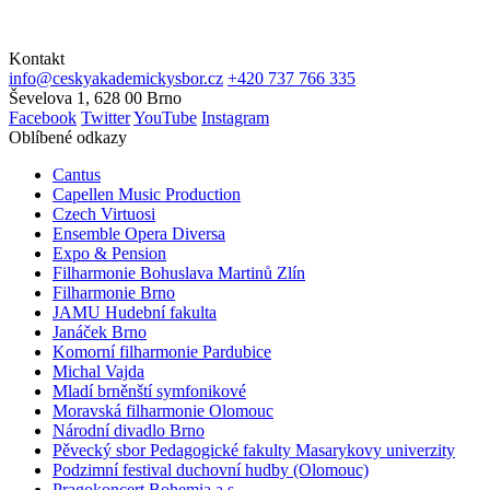
Kontakt
info@ceskyakademickysbor.cz
+420 737 766 335
Ševelova 1, 628 00 Brno
Facebook
Twitter
YouTube
Instagram
Oblíbené odkazy
Cantus
Capellen Music Production
Czech Virtuosi
Ensemble Opera Diversa
Expo & Pension
Filharmonie Bohuslava Martinů Zlín
Filharmonie Brno
JAMU Hudební fakulta
Janáček Brno
Komorní filharmonie Pardubice
Michal Vajda
Mladí brněnští symfonikové
Moravská filharmonie Olomouc
Národní divadlo Brno
Pěvecký sbor Pedagogické fakulty Masarykovy univerzity
Podzimní festival duchovní hudby (Olomouc)
Pragokoncert Bohemia a.s.