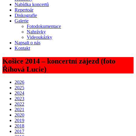
Nabídka koncertů
Repertoár
Diskografie
Galerie
Fotodokumentace
Nahrávky
Videoukázky
Napsali o nás
Kontakt
Košice 2014 – koncertní zájezd (foto
Říhová Lucie)
2026
2025
2024
2023
2022
2021
2020
2019
2018
2017