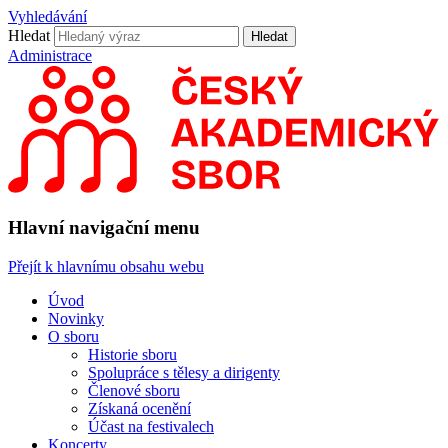
Vyhledávání
Hledat
Hledat
Administrace
Hlavní navigační menu
Přejít k hlavnímu obsahu webu
Úvod
Novinky
O sboru
Historie sboru
Spolupráce s tělesy a dirigenty
Členové sboru
Získaná ocenění
Účast na festivalech
Koncerty